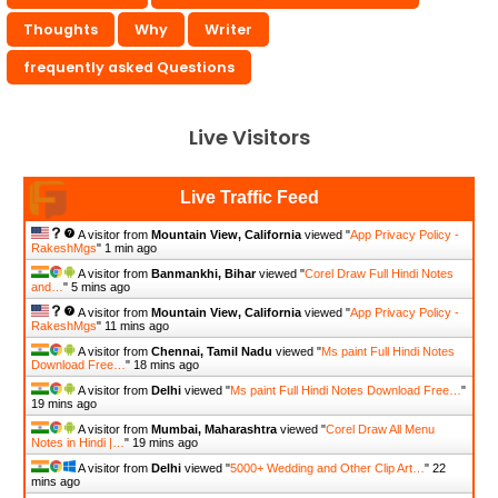
Thoughts
Why
Writer
frequently asked Questions
Live Visitors
Live Traffic Feed
A visitor from
Mountain View, California
viewed "
App Privacy Policy -
RakeshMgs
"
1 min ago
A visitor from
Banmankhi, Bihar
viewed "
Corel Draw Full Hindi Notes
and…
"
5 mins ago
A visitor from
Mountain View, California
viewed "
App Privacy Policy -
RakeshMgs
"
11 mins ago
A visitor from
Chennai, Tamil Nadu
viewed "
Ms paint Full Hindi Notes
Download Free…
"
18 mins ago
A visitor from
Delhi
viewed "
Ms paint Full Hindi Notes Download Free…
"
19 mins ago
A visitor from
Mumbai, Maharashtra
viewed "
Corel Draw All Menu
Notes in Hindi |…
"
19 mins ago
A visitor from
Delhi
viewed "
5000+ Wedding and Other Clip Art…
"
22
mins ago