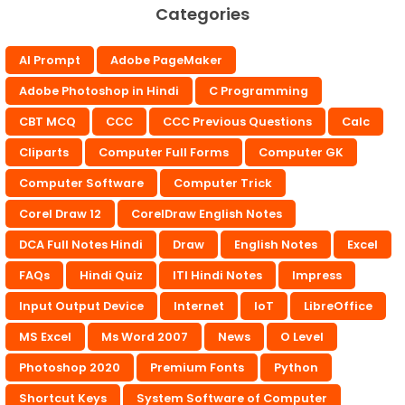
Categories
AI Prompt
Adobe PageMaker
Adobe Photoshop in Hindi
C Programming
CBT MCQ
CCC
CCC Previous Questions
Calc
Cliparts
Computer Full Forms
Computer GK
Computer Software
Computer Trick
Corel Draw 12
CorelDraw English Notes
DCA Full Notes Hindi
Draw
English Notes
Excel
FAQs
Hindi Quiz
ITI Hindi Notes
Impress
Input Output Device
Internet
IoT
LibreOffice
MS Excel
Ms Word 2007
News
O Level
Photoshop 2020
Premium Fonts
Python
Shortcut Keys
System Software of Computer