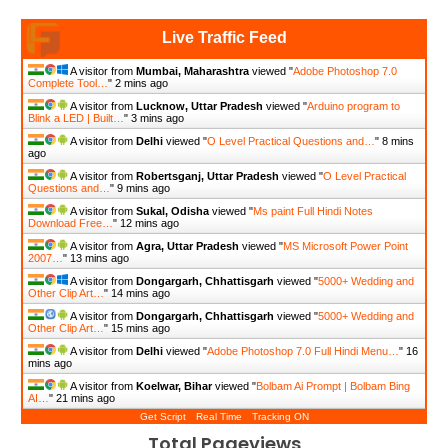
Live Traffic Feed
A visitor from
Mumbai, Maharashtra
viewed "
Adobe Photoshop 7.0
Complete Tool…
"
2 mins ago
A visitor from
Lucknow, Uttar Pradesh
viewed "
Arduino program to
Blink a LED | Built…
"
3 mins ago
A visitor from
Delhi
viewed "
O Level Practical Questions and…
"
8 mins
ago
A visitor from
Robertsganj, Uttar Pradesh
viewed "
O Level Practical
Questions and…
"
9 mins ago
A visitor from
Sukal, Odisha
viewed "
Ms paint Full Hindi Notes
Download Free…
"
12 mins ago
A visitor from
Agra, Uttar Pradesh
viewed "
MS Microsoft Power Point
2007…
"
13 mins ago
A visitor from
Dongargarh, Chhattisgarh
viewed "
5000+ Wedding and
Other Clip Art…
"
15 mins ago
A visitor from
Dongargarh, Chhattisgarh
viewed "
5000+ Wedding and
Other Clip Art…
"
15 mins ago
A visitor from
Delhi
viewed "
Adobe Photoshop 7.0 Full Hindi Menu…
"
16
mins ago
A visitor from
Koelwar, Bihar
viewed "
Bolbam Ai Prompt | Bolbam Bing
AI…
"
21 mins ago
Get Script
Real Time
Tracking ON
Total Pageviews