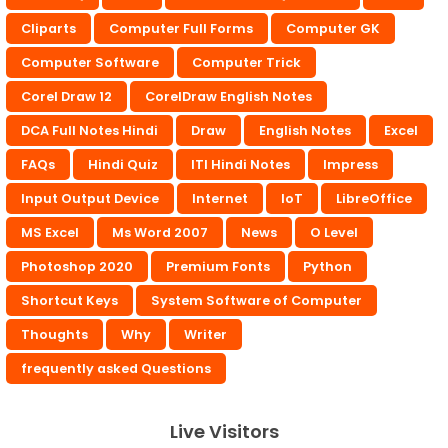
Cliparts
Computer Full Forms
Computer GK
Computer Software
Computer Trick
Corel Draw 12
CorelDraw English Notes
DCA Full Notes Hindi
Draw
English Notes
Excel
FAQs
Hindi Quiz
ITI Hindi Notes
Impress
Input Output Device
Internet
IoT
LibreOffice
MS Excel
Ms Word 2007
News
O Level
Photoshop 2020
Premium Fonts
Python
Shortcut Keys
System Software of Computer
Thoughts
Why
Writer
frequently asked Questions
Live Visitors