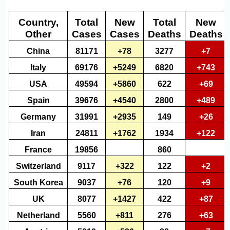
Country,
Total
New
Total
New
Other
Cases
Cases
Deaths
Deaths
China
81171
+78
3277
+7
Italy
69176
+5249
6820
+743
USA
49594
+5860
622
+69
Spain
39676
+4540
2800
+489
Germany
31991
+2935
149
+26
Iran
24811
+1762
1934
+122
France
19856
860
Switzerland
9117
+322
122
+2
South Korea
9037
+76
120
+9
UK
8077
+1427
422
+87
Netherland
5560
+811
276
+63