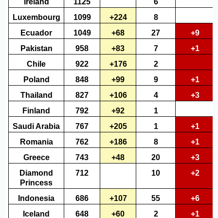
Ireland
1125
6
Luxembourg
1099
+224
8
Ecuador
1049
+68
27
+9
Pakistan
958
+83
7
+1
Chile
922
+176
2
Poland
848
+99
9
+1
Thailand
827
+106
4
+3
Finland
792
+92
1
Saudi Arabia
767
+205
1
+1
Romania
762
+186
8
+1
Greece
743
+48
20
+3
Diamond
712
10
+2
Princess
Indonesia
686
+107
55
+6
Iceland
648
+60
2
+1