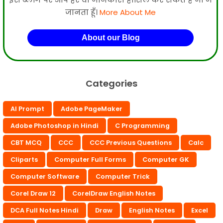
जानता हूँ।
More About Me
About our Blog
Categories
AI Prompt
Adobe PageMaker
Adobe Photoshop in Hindi
C Programming
CBT MCQ
CCC
CCC Previous Questions
Calc
Cliparts
Computer Full Forms
Computer GK
Computer Software
Computer Trick
Corel Draw 12
CorelDraw English Notes
DCA Full Notes Hindi
Draw
English Notes
Excel