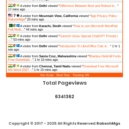
A visitor from
Delhi
viewed "
Difference Between Boot and Reboot in…
"
17 mins ago
A visitor from
Mountain View, California
viewed "
App Privacy Policy -
RakeshMgs
"
20 mins ago
A visitor from
Karachi, Sindh
viewed "
How to use Microsoft WordPad
Full Hindi…
"
44 mins ago
A visitor from
Delhi
viewed "
Ganesh Utsav Special ChatGPT Prompt |
…
"
53 mins ago
A visitor from
Delhi
viewed "
Introduction To LibreOffice Calc in…
"
1 hr 1
min ago
A visitor from
Santa Cruz, Maharashtra
viewed "
Bhartiya Hindi All Fonts
Free Download…
"
1 hr 10 mins ago
A visitor from
Chennai, Tamil Nadu
viewed "
Download Free Microsoft
MS Word 2007…
"
1 hr 15 mins ago
Get Script
Real Time
Tracking ON
Total Pageviews
6
3
4
1
3
6
2
Copyright © 2017 - 2025
All Rights Reserved
RakeshMgs