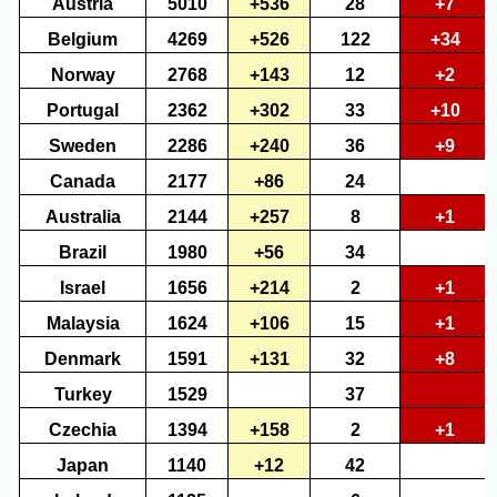
Austria
5010
+536
28
+7
Belgium
4269
+526
122
+34
Norway
2768
+143
12
+2
Portugal
2362
+302
33
+10
Sweden
2286
+240
36
+9
Canada
2177
+86
24
Australia
2144
+257
8
+1
Brazil
1980
+56
34
Israel
1656
+214
2
+1
Malaysia
1624
+106
15
+1
Denmark
1591
+131
32
+8
Turkey
1529
37
Czechia
1394
+158
2
+1
Japan
1140
+12
42