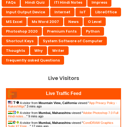
FAQs
Hindi Quiz
ITI Hindi Notes
Impress
Input Output Device
Internet
IoT
LibreOffice
MS Excel
Ms Word 2007
News
O Level
Photoshop 2020
Premium Fonts
Python
Shortcut Keys
System Software of Computer
Thoughts
Why
Writer
frequently asked Questions
Live Visitors
Live Traffic Feed
A visitor from
Mountain View, California
viewed "
App Privacy Policy -
RakeshMgs
"
3 mins ago
A visitor from
Mumbai, Maharashtra
viewed "
Adobe Photoshop 7.0 Full
Hindi notes…
"
9 mins ago
A visitor from
Mumbai, Maharashtra
viewed "
CorelDRAW Graphics
Suite X7 Free…
"
17 mins ago